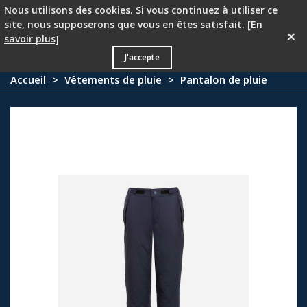
Nous utilisons des cookies. Si vous continuez à utiliser ce
PROMOTION - 25 % à partir du deuxième article !
site, nous supposerons que vous en êtes satisfait.
[En
×
savoir plus]
0
J'accepte
Accueil
>
Vêtements de pluie
>
Pantalon de pluie