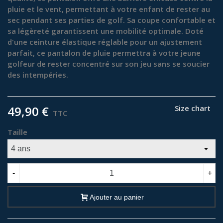
pluie et le vent, permettant à votre enfant de rester au
sec pendant ses parties de golf. Sa coupe confortable et
sa légèreté garantissent une mobilité optimale. Doté
d'une ceinture élastique réglable pour un ajustement
parfait, ce pantalon de pluie permettra à votre jeune
golfeur de rester concentré sur son jeu sans se soucier
des intempéries.
49,90 €
Size chart
TTC
Taille
-
+
Ajouter au panier