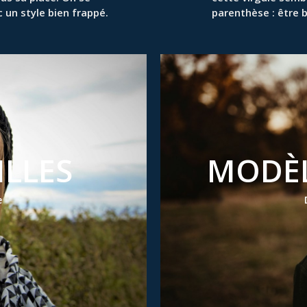
c un style bien frappé.
parenthèse : être 
ILLES
MODÈ
e