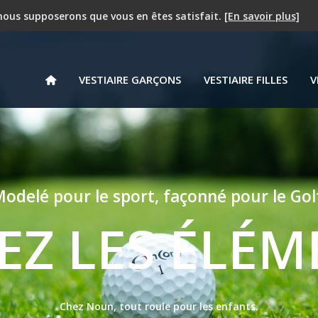
PROMOTION - 25 % à partir du deuxième article !
, nous supposerons que vous en êtes satisfait.
[En savoir plus]
VESTIAIRE GARÇONS
VESTIAIRE FILLES
V
odelé pour le sport, façonné pour le Gol
EZ LES ÉLÉ
Chez Noun, tout roule pour les enfants.