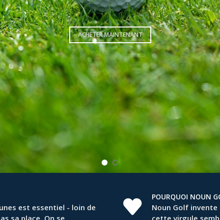
ACHETER MAINTENANT
POURQUOI NOUN GO
nes est essentiel - loin de
Noun Golf invente
pas sa place. On se
cette virgule semb