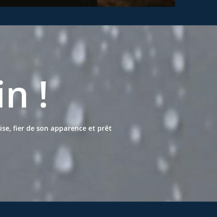
n !
ise, fier de son apparence et prêt