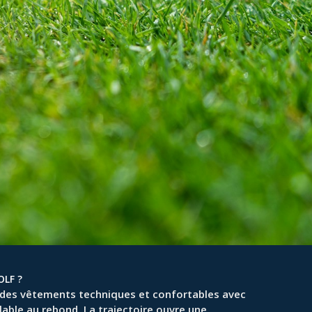
LF ?
 des vêtements techniques et confortables avec
lable au rebond. La trajectoire ouvre une