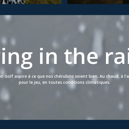
ing in the rai
un Golf aspire à ce que nos chérubins soient bien. Au chaud, à l’a
pour le jeu, en toutes conditions climatiques.