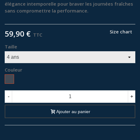
élégance intemporelle pour braver les journées fraîches
sans compromettre la performance.
59,90 €
Size chart
TTC
Taille
Couleur
Noir
-
+
Ajouter au panier