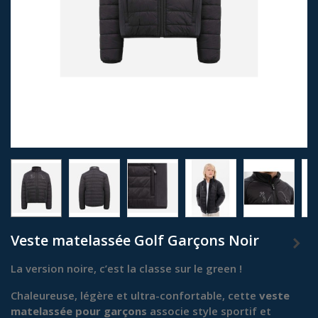
Veste matelassée Golf Garçons Noir
La version noire, c’est la classe sur le green !
Chaleureuse, légère et ultra-confortable, cette
veste
matelassée pour garçons
associe style sportif et