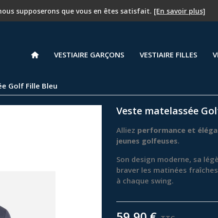
PROMOTION - 25 % à partir du deuxième article !
, nous supposerons que vous en êtes satisfait.
[En savoir plus]
VESTIAIRE GARÇONS
VESTIAIRE FILLES
V
 Golf Fille Bleu
Veste matelassée Golf
Alliez
performance et élég
jeunes golfeuses
.
Son design moderne, sa légè
braver les matinées fraîches 
à chaque swing.
59,90 €