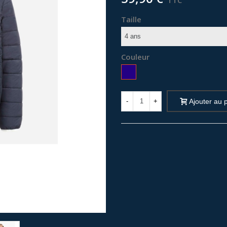
TTC
Taille
Couleur
Bleu
-
+
Ajouter au 