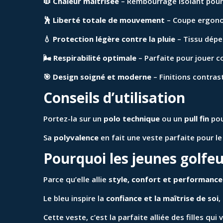
🧥
Chaleur maîtrisée
– Rembourrage isolant pour 
🕺
Liberté totale de mouvement
– Coupe ergonom
💧
Protection légère contre la pluie
– Tissu dépe
🌬️
Respirabilité optimale
– Parfaite pour jouer c
🎯
Design soigné et moderne
– Finitions contrast
Conseils d’utilisation
Portez-la sur un
polo technique
ou un
pull fin
pou
Sa
polyvalence
en fait une veste parfaite pour le
Pourquoi les jeunes golfeu
Parce qu’elle allie
style, confort et performance
Le bleu inspire la
confiance et la maîtrise de soi
,
Cette veste, c’est la parfaite alliée des filles q