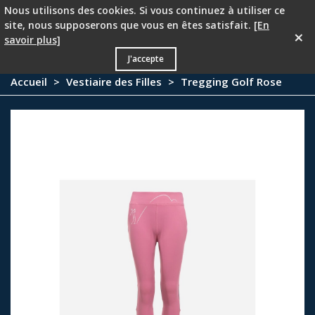
Nous utilisons des cookies. Si vous continuez à utiliser ce
PROMOTION - 25 % à partir du deuxième article !
site, nous supposerons que vous en êtes satisfait.
[En
×
savoir plus]
0
J'accepte
Accueil
>
Vestiaire des Filles
>
Tregging Golf Rose