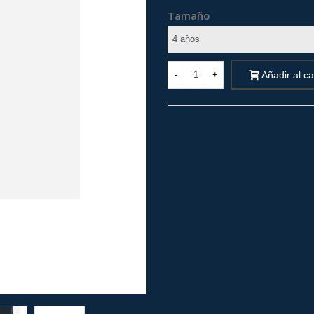
Tamaño
-
+
Añadir al ca