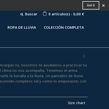
×
Got it
Buscar
0
artículo(s)
-
0,00 €
ROPA DE LLUVIA
COLECCIÓN COMPLETA
encargas tú, nosotros te ayudamos a practicar tu
 el clima no nos acompaña. Tenemos el arma
rle la batalla a la lluvia. Un pantalón de lluvia
 recorrido completo tal y como lo empezaste: con
.
Size chart