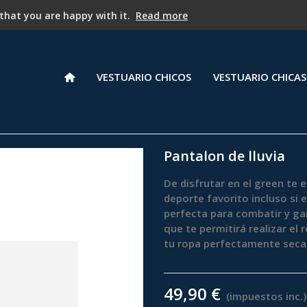
REBAJAS -25% de descuento a partir del segundo artículo !
 that you are happy with it.
Read more
VESTUARIO CHICOS
VESTUARIO CHICAS
Pantalon de lluvia
De disfrutar en el green te 
deporte favorito incluso si
perfecta para combatir y gana
que te permitirá realizar el
tu ropa perfectamente seca
49,90 €
(impuestos inc.)